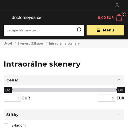
0
0,00 EUR
Menu
Úvod
Skenery 3Shape
Intraorálne skenery
Intraorálne skenery
Cena:
Od
Do
EUR
EUR
Štítky
Skladom