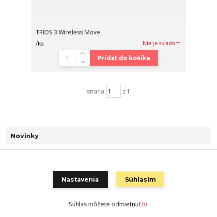
TRIOS 3 Wireless Move
Nie je skladom
/
ks
Pridať do košíka
strana
z 1
Novinky
Zobraziť všetky novinky
Nastavenia
Súhlasím
Súhlas môžete odmietnuť
tu
.
Vytvorené na
Eshop-rychlo.sk