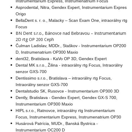
Instrumentarium Express, Instrumenatrium Focus
Asprodental, Nitra, Gendex Expert, Instrumentarium Expres
Origo
BellaDent s. r. o., Malacky – Scan Exam One, intraorálny rtg
Focus
BN Dent s.r.o., Bánovce nad Bebravou – Instrumentarium
2D rtg OP 200 Ceph
Čulman Ladislav, MDDr., Staškov - Instrumentarium OP200
D, Instrumenatrium OP300 Maxio
dent32, Bratislava - KaVo OP 3D, Gendex Expert
Dental MK s.r.o., Žilina - intraorálny rtg Focus, Intraorálny
senzor GXS-700
Dentissimo s.r.o., Bratislava – intraorálny rtg Focus,
Intraorálny senzor GXS-700
Dentalstudio SK, Rusovce - Instrumentarium OP300 3D
Dently, Bratislava - Gendex Expert, Gendex GX-S 700,
Instrumentarium OP300 Maxio
HIPL s.r.o., Ratnovce, intraorálny rtg Instrumentarium
Focus, Instrumentarium Express, Instrumenatrium OP30
Husárová Patrícia, MUDr., Banská Bystrica -
Instrumentarium OC200 D