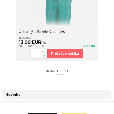
Ochranný plášť zelený, bal 10ks
15,00 EUR
13,00 EUR
/
ks
Skladom
10,57 EUR
bez DPH
Pridať do košíka
strana
z 1
Novinky
Zobraziť všetky novinky