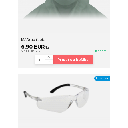
MADcap čapica
6,90 EUR
/
ks
Skladom
5,61 EUR
bez DPH
Pridať do košíka
Novinka