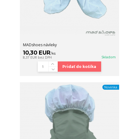
MADshoes návleky
10,30 EUR
/
ks
Skladom
8,37 EUR
bez DPH
Pridať do košíka
Novinka