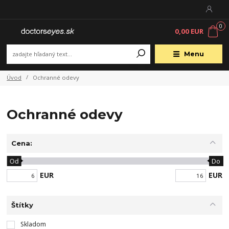
0
0,00 EUR
Menu
Úvod
Ochranné odevy
Ochranné odevy
Cena:
Od
Do
EUR
EUR
Štítky
Skladom