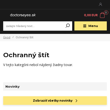
0
0,00 EUR
Menu
Úvod
Ochranný štít
Ochranný štít
V tejto kategórii nebol nájdený žiadny tovar.
Novinky
Zobraziť všetky novinky