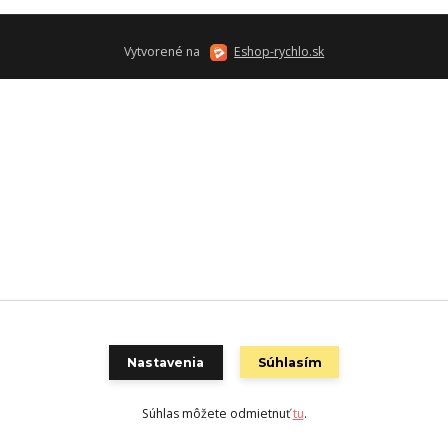
Vytvorené na
Eshop-rychlo.sk
Nastavenia
Súhlasím
Súhlas môžete odmietnuť
tu
.