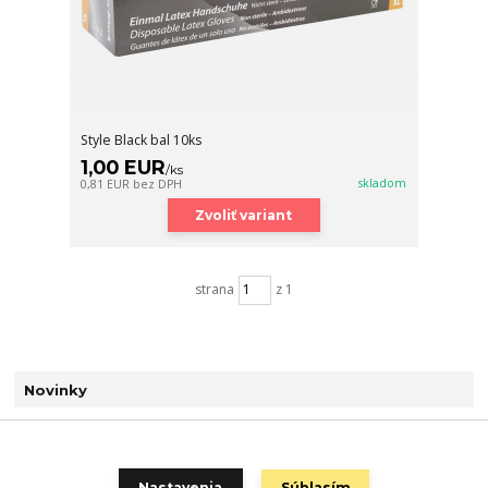
Style Black bal 10ks
1,00 EUR
/
ks
skladom
0,81 EUR
bez DPH
Zvoliť variant
strana
z 1
Novinky
Zobraziť všetky novinky
Nastavenia
Súhlasím