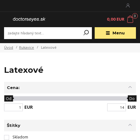
0
0,00 EUR
Menu
Úvod
Rukavice
Latexové
Latexové
Cena:
Od
Do
EUR
EUR
Štítky
Skladom