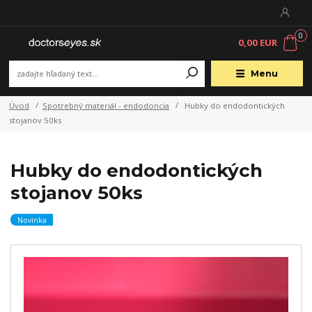
0
0,00 EUR
Menu
Úvod
Spotrebný materiál - endodoncia
Hubky do endodontických
stojanov 50ks
Hubky do endodontických
stojanov 50ks
Novinka