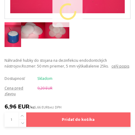
Náhradné hubky do stojana na dezinfekciu endodontických
nástrojov.Rozmer: 50 mm priemer, 5 mm výškaBalenie 25ks.
celý popis
Dostupnosť
Skladom
Cena pred
9,20 EUR
zľavou
6,96 EUR
/
ks
5,66 EUR
bez DPH
Pridať do košíka