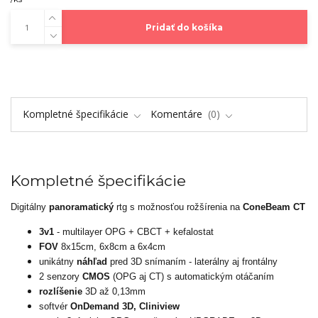
Pridať do košíka
Kompletné špecifikácie
Komentáre
0
Kompletné špecifikácie
Digitálny
panoramatický
rtg s možnosťou rožšírenia na
ConeBeam CT
3v1
- multilayer OPG + CBCT + kefalostat
FOV
8x15cm, 6x8cm a 6x4cm
unikátny
náhľad
pred 3D snímaním - laterálny aj frontálny
2 senzory
CMOS
(OPG aj CT) s automatickým otáčaním
rozlíšenie
3D až 0,13mm
softvér
OnDemand 3D, Cliniview