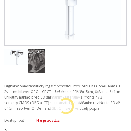
Digitálny panoramatický rtg s možnosťou rožšírenia na ConeBeam CT
3v1 - multilayer OPG + CBCT + kefalostat FOV 8x15cm, 6x8cm a 6x4cm
unikátny náhľad pred 3D snímaním - laterálny aj frontálny 2
senzory CMOS (OPG aj CT) s automatickým otáčaním rozlíšenie 3D až
0,13mm softvér OnDemand 3D, Cliniview ve...
celý popis
Dostupnosť
Nie je skladom
/
ks