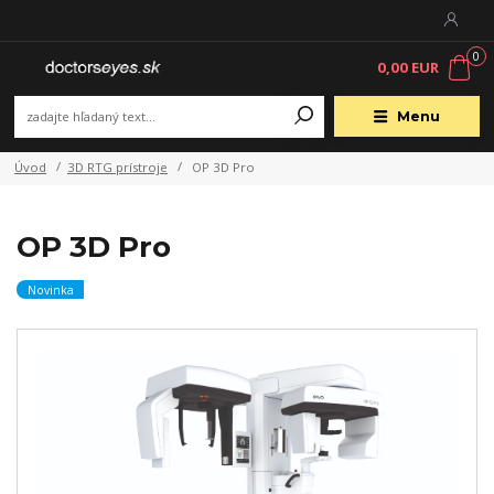
0
0,00 EUR
Menu
Úvod
3D RTG prístroje
OP 3D Pro
OP 3D Pro
Novinka