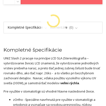
Kompletné špecifikácie
Komentáre
0
Kompletné špecifikácie
UNIZ Slash 2 pracuje na princípe LCD SLA (Stereolitografia –
vytvrdzovanie živice). LCD znamená, že vytvrdzovanie jednotlivých
vrstiev prebieha naraz, a preto tlač jednej zubnej čeľusti bude trvať
rovnako dlho, ako tlač napr. 26ks - a to všetko pri bezchybnom
zachovaní detajlov. Naviac, vďaka použitiu vysokého výkonu UV
svetla (300W), je samotná tlač modelov
veľmi rýchla
.
Pre využitie v stomatológii sú vhodné hlavne nasledovné živice.
zOrtho - špeciálne navrhnutá pre využitie v stomatológii a
ortodoncii a vyznačuje sa vysokou presnosťou, nízkou