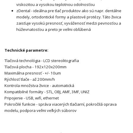
viskozitou a vysokou teplotnou odolnosťou
zDental - ideálna pre tlač produktov ako sú napr. dentálne
modely, ortodontické formy a plastové protézy. Táto živica
zaisťuje vysokú presnosť, vyváženosť medzi pevnosťou a
húževnatosťou a preto je veľmi obľúbená
Technické parametre:
Tlačová technológia - LCD stereolitografia
Tlačová plocha - 192x120x200mm
Maximálna presnosť - +/- 10um
Rýchlosť tlače - až 200mm/h
Kontrola množstva živice - automatická
Kompatibilné formáty - STL, OBJ, AMF, 3MF, UNIZ
Pripojenie - USB, wifi, ethernet
Pokročilé funkcie - správa viacerých tlačiarní, pokročilá oprava
modelu, podpora veľmi veľkých súborov