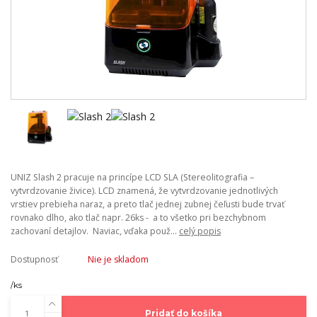
UNIZ Slash 2 pracuje na princípe LCD SLA (Stereolitografia –
vytvrdzovanie živice). LCD znamená, že vytvrdzovanie jednotlivých
vrstiev prebieha naraz, a preto tlač jednej zubnej čeľusti bude trvať
rovnako dlho, ako tlač napr. 26ks - a to všetko pri bezchybnom
zachovaní detajlov. Naviac, vďaka použ...
celý popis
Dostupnosť
Nie je skladom
/
ks
Pridať do košíka