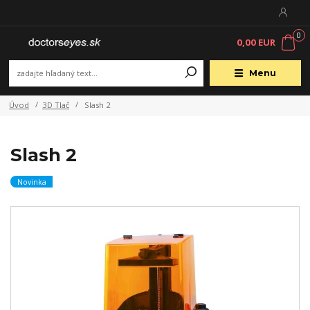
0
0,00 EUR
Menu
Úvod
3D Tlač
Slash 2
Slash 2
Novinka